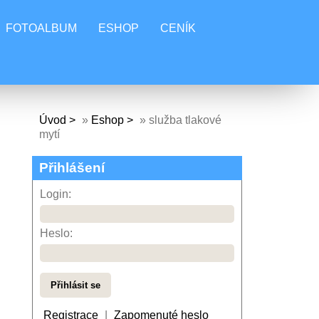
FOTOALBUM
ESHOP
CENÍK
Úvod
»
Eshop
»
služba tlakové
mytí
Přihlášení
Login:
Heslo:
Registrace
|
Zapomenuté heslo