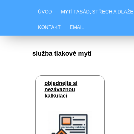
ÚVOD
MYTÍ FASÁD, STŘECH A DLAŽE
KONTAKT
EMAIL
služba tlakové mytí
objednejte si
nezávaznou
kalkulaci