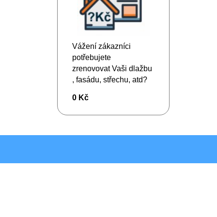
Vážení zákazníci
potřebujete
zrenovovat Vaši dlažbu
, fasádu, střechu, atd?
Nechte si zdarma
0 Kč
vykalkulovat
předběžnou orientační
cenu.